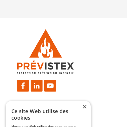
Facebook
LinkedIn
YouTube
×
Nous contacter
Ce site Web utilise des
cookies
Previstex
Notre site Web utilise des cookies pour